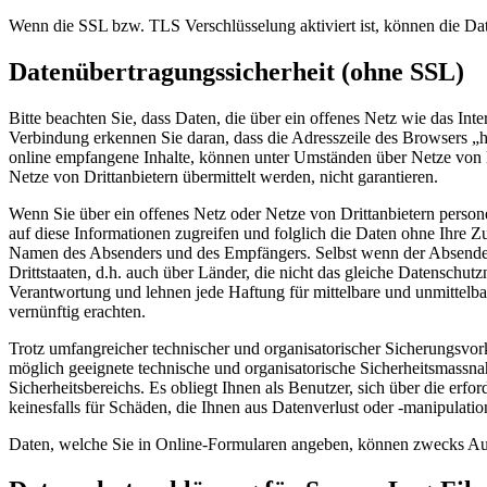
Wenn die SSL bzw. TLS Verschlüsselung aktiviert ist, können die Date
Datenübertragungssicherheit (ohne SSL)
Bitte beachten Sie, dass Daten, die über ein offenes Netz wie das In
Verbindung erkennen Sie daran, dass die Adresszeile des Browsers „ht
online empfangene Inhalte, können unter Umständen über Netze von Dr
Netze von Drittanbietern übermittelt werden, nicht garantieren.
Wenn Sie über ein offenes Netz oder Netze von Drittanbietern persone
auf diese Informationen zugreifen und folglich die Daten ohne Ihre 
Namen des Absenders und des Empfängers. Selbst wenn der Absender 
Drittstaaten, d.h. auch über Länder, die nicht das gleiche Datenschu
Verantwortung und lehnen jede Haftung für mittelbare und unmittelbar
vernünftig erachten.
Trotz umfangreicher technischer und organisatorischer Sicherungsvo
möglich geeignete technische und organisatorische Sicherheitsmassna
Sicherheitsbereichs. Es obliegt Ihnen als Benutzer, sich über die er
keinesfalls für Schäden, die Ihnen aus Datenverlust oder -manipulati
Daten, welche Sie in Online-Formularen angeben, können zwecks Auft