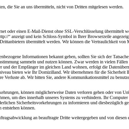
n, die Sie an uns übermitteln, nicht von Dritten mitgelesen werden.
ternet oder einen E-Mail-Dienst ohne SSL-Verschlüsselung übermittelt w
tp://“ anzeigt und kein Schloss-Symbol in Ihrer Browserzeile angezeig
ittanbietern übermittelt werden. Wir können die Vertraulichkeit von M
nbezogene Informationen bekannt geben, sollten Sie sich der Tatsache b
Zustimmung sammeln und nutzen können. Zwar werden in vielen Fällen die
und der Empfänger im gleichen Land wohnen, erfolgt die Datenübermi
tzniveau bieten wie Ihr Domizilland. Wir übernehmen für die Sicherheit 
e Verluste ab. Wir bitten Sie, andere Kommunikationsmittel zu benutze
rkehrungen, können möglicherweise Daten verloren gehen oder von Unb
hmen, um dies innerhalb unseres Systems zu verhindern. Ihr Computer b
forderlichen Sicherheitsvorkehrungen zu informieren und diesbezüglich 
on entstehen können.
ragsabwicklung an beauftragte Dritte weitergegeben und von diesen ei