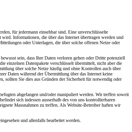
erden, für jedermann einsehbar sind. Eine unverschlüsselte
t wird. Informationen, die über das Internet übertragen werden und
itteilungen oder Unterlagen, die über solche offenen Netze oder
ewusst sein, dass Ihre Daten verloren gehen oder Dritte potenziell
 einzelnen Datenpakete verschlüsselt übermittelt, nicht aber die
ttlung über solche Netze häufig und ohne Kontrollen auch über
Ihrer Daten während der Übermittlung über das Internet keine
n, sollten Sie dies aus Gründen der Sicherheit für notwendig oder
efugten abgefangen und/oder manipuliert werden. Wir treffen soweit
efindet sich indessen ausserhalb des von uns kontrollierbaren
geeignete Massnahmen zu treffen. Als Website-Betreiber haften wir
ngesehen und allenfalls bearbeitet werden.