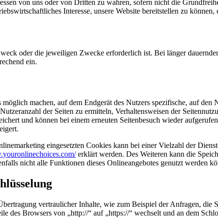
eressen von uns oder von Dritten zu wahren, sofern nicht die Grundfrei
iebswirtschaftliches Interesse, unsere Website bereitstellen zu können,
 Zweck oder die jeweiligen Zwecke erforderlich ist. Bei länger dauern
rechend ein.
s möglich machen, auf dem Endgerät des Nutzers spezifische, auf den 
Nutzeranzahl der Seiten zu ermitteln, Verhaltensweisen der Seitennutz
eichert und können bei einem erneuten Seitenbesuch wieder aufgerufen
igert.
inemarketing eingesetzten Cookies kann bei einer Vielzahl der Dienste
.youronlinechoices.com/
erklärt werden. Des Weiteren kann die Speich
enfalls nicht alle Funktionen dieses Onlineangebotes genutzt werden k
hlüsselung
bertragung vertraulicher Inhalte, wie zum Beispiel der Anfragen, die S
ile des Browsers von „http://“ auf „https://“ wechselt und an dem Schl