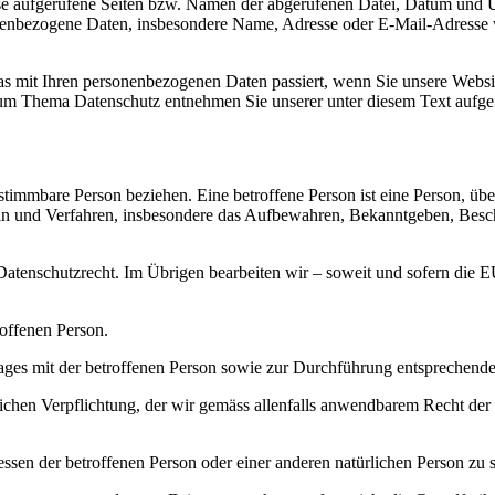
e aufgerufene Seiten bzw. Namen der abgerufenen Datei, Datum und Uh
nenbezogene Daten, insbesondere Name, Adresse oder E-Mail-Adresse w
s mit Ihren personenbezogenen Daten passiert, wenn Sie unsere Websi
 zum Thema Datenschutz entnehmen Sie unserer unter diesem Text aufge
stimmbare Person beziehen. Eine betroffene Person ist eine Person, üb
 und Verfahren, insbesondere das Aufbewahren, Bekanntgeben, Besch
 Datenschutzrecht. Im Übrigen bearbeiten wir – soweit und sofern d
roffenen Person.
trages mit der betroffenen Person sowie zur Durchführung entsprechend
htlichen Verpflichtung, der wir gemäss allenfalls anwendbarem Recht d
essen der betroffenen Person oder einer anderen natürlichen Person zu 