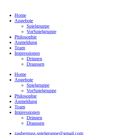
Home
Angebote
Spielgruppe
VorSpielgruppe
Philosophie
Anmeldung
Team
Impressionen
Drinnen
Draussen
Home
Angebote
Spielgruppe
VorSpielgruppe
Philosophie
Anmeldung
Team
Impressionen
Drinnen
Draussen
zaubernuss.spielgruppe@gmail.com