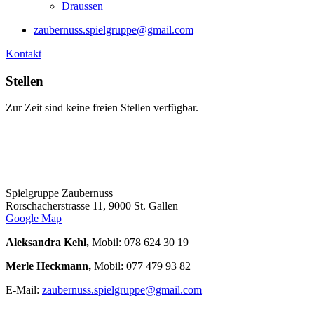
Draussen
zaubernuss.spielgruppe@gmail.com
Kontakt
Stellen
Zur Zeit sind keine freien Stellen verfügbar.
Spielgruppe Zaubernuss
Rorschacherstrasse 11, 9000 St. Gallen
Google Map
Aleksandra Kehl,
Mobil: 078 624 30 19
Merle Heckmann,
Mobil: 077 479 93 82
E-Mail:
zaubernuss.spielgruppe@gmail.com